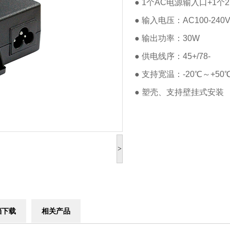
● 1个AC电源输入口
+1个
●
输入电压：AC100-24
●
输出功率：30W
●
供电线序：45+/78-
●
支持宽温：-20℃～+50
●
塑壳、支持壁挂式安装
>
档下载
相关产品