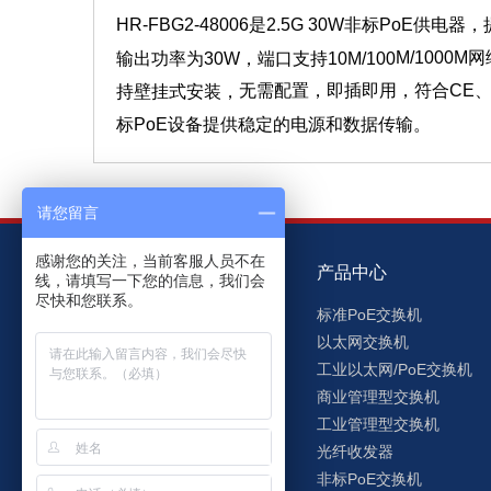
HR-FBG2-48006是2.5G 30W非标PoE供电器
M
/1000
M网
输出功率为30W，端口支持10M/100
无需配置，即插即用，
符合CE、
持壁挂式安装，
标PoE设备提供稳定的电源和数据传输。
请您留言
感谢您的关注，当前客服人员不在
关于洪瑞
产品中心
线，请填写一下您的信息，我们会
尽快和您联系。
洪瑞简介
标准PoE交换机
企业文化
以太网交换机
发展历程
工业以太网/PoE交换机
资质荣誉
商业管理型交换机
企业管理
工业管理型交换机
员工之家
光纤收发器
非标PoE交换机