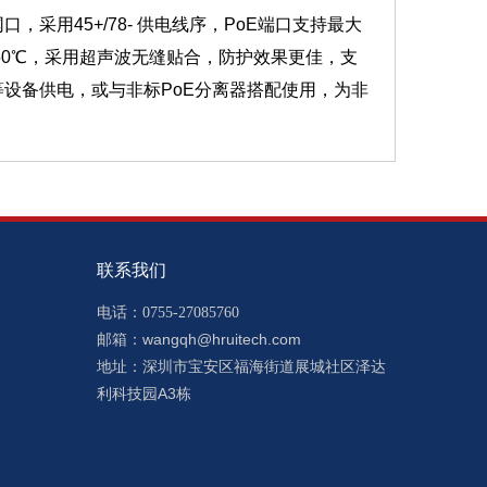
出网口，
采用45+/78- 供电线序，
PoE端口支持最大
 +50℃，采用超声波无缝贴合，防护效果更佳，支
等设备供电，或与非标PoE分离器搭
配使用，为非
联系我们
电话：0755-27085760
wangqh@hruitech.com
邮箱：
深圳市宝安区福海街道展城社区泽达
地址：
利科技园A3栋