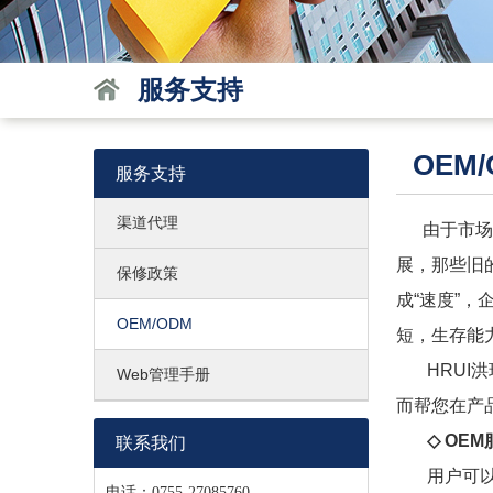
服务支持
OEM/
服务支持
渠道代理
由于市场竞
展，那些旧
保修政策
成“速度”
OEM/ODM
短，生存能
HRUI洪
Web管理手册
而帮您在产
◇ OEM
联系我们
用户可以选
电话：0755-27085760