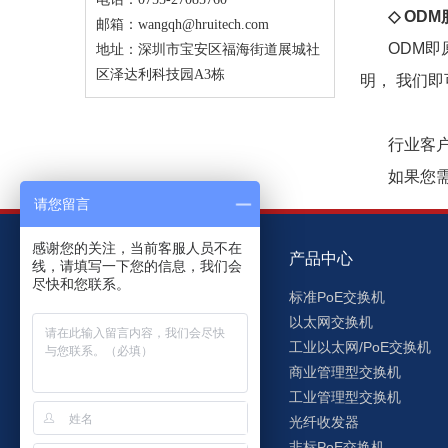
◇
ODM
邮箱：
wangqh@hruitech.com
ODM即原
地址：
深圳市宝安区福海街道展城社
区泽达利科技园A3栋
明， 我们
行业客
如果您需要贴
请您留言
感谢您的关注，当前客服人员不在
关于洪瑞
产品中心
线，请填写一下您的信息，我们会
尽快和您联系。
洪瑞简介
标准PoE交换机
企业文化
以太网交换机
发展历程
工业以太网/PoE交换机
资质荣誉
商业管理型交换机
企业管理
工业管理型交换机
员工之家
光纤收发器
非标PoE交换机