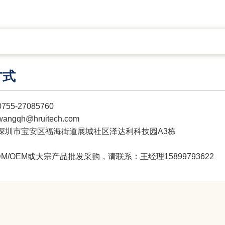
方式
5-27085760
gqh@hruitech.com
深圳市宝安区福海街道展城社区泽达利科技园A3栋
DM/OEM或大宗产品批发采购，请联系：王经理
15899793622