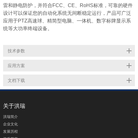
雷和
静电防护
，
并符合FCC、CE、
RoHS
标准
，
可靠的
硬件
设计可以保证您的自动化系统无间断稳定运行
，
产品
可
广泛
应用
于
PTZ高速球、精简型电脑、一体机、数字标牌显示系
统等大功率终端设备。
技术参数
应用方案
文档下载
关于洪瑞
洪瑞简介
企业文化
发展历程