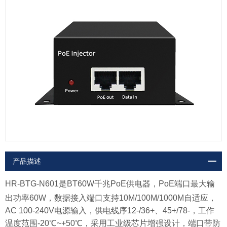
产品描述
HR-BTG-N601是
BT60W千兆P
o
E
供电器，
PoE端口最大输
出功率60W，数据接入端口支持10M/100M/1000M自适应，
AC 100-240V电源
输入，供电线序12-/36+、45+/78-，
工作
温度范围-
20
℃~+
50
℃
，
采用工业级芯片
增强
设计，
端口带防