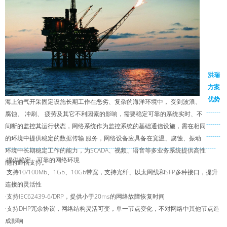
洪瑞
方案
优势
海上油气开采固定设施长期工作在恶劣、复杂的海洋环境中， 受到波浪、
-------
腐蚀、 冲刷、 疲劳及其它不利因素的影响，需要稳定可靠的系统实时、不
-------
间断的监控其运行状态，网络系统作为监控系统的基础通信设施，需在相同
-------
的环境中提供稳定的数据传输 服务，网络设备应具备在宽温、腐蚀、振动
--------------------------------------------------------------------------------------------------------
环境中长期稳定工作的能力，为SCADA、视频、语音等多业务系统提供高性
·提供稳定、可靠的网络环境
能的通信支持。
·支持10/100Mb、1Gb、10Gb带宽，支持光纤、以太网线和SFP多种接口，提升
连接的灵活性
·支持IEC62439-6/DRP，提供小于20ms的网络故障恢复时间
·支持DHP冗余协议，网络结构灵活可变，单一节点变化，不对网络中其他节点造
成影响